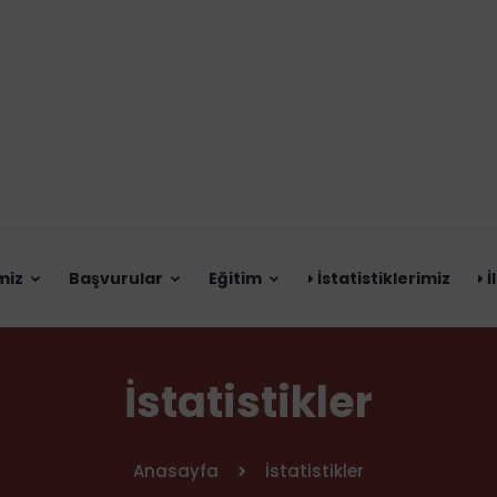
miz
Başvurular
Eğitim
İstatistiklerimiz
İ
İstatistikler
Anasayfa
İstatistikler