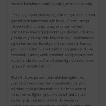
mesleki konularda tecrübe paylaşımında bulundu.
Bursa Büyükşehir Belediyesi, vatandaşın can ve mal
güvenliğinin korunması için hayati önem taşıyan
itfaiye teşkilatını ekip, araç, ekipman ve yeni
hizmet binalarıyla güçlendirmeye devam ederken,
yurt içi ve yurt dışındaki birçok itfaiye teşkilatına da
eğitimler veriyor. Büyükşehir Belediyesi’nin kardeş
şehri olan Filistin'in El Halil kentinden gelen 5 itfaiye
personeli, ‘Kardeş Şehir Personel Değişim Programı’
kapsamında İtfaiye Daire Başkanlığı’ndan teorik ve
uygulamalı eğitimler aldı.
Filistinli itfaiye personelinin aldıkları eğitimi ve
yaşadıkları tecrübeyi kendi şehrindeki çalışma
arkadaşlarıyla paylaşacaklarını belirten Arama,
Kurtarma ve Eğitim Şube Müdürü Erdal Öztürk,
eğitim çalışmalarıyla Filistinli itfaiyecilerin
eksikliklerini de giderdiklerini söyledi. Filistinli ekibin