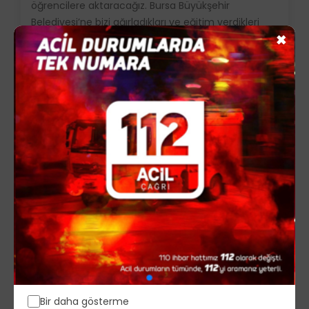
öğrencilere aktaracağız. Bursa Büyükşehir
Belediyesi’ne bizi ağırladıkları ve eğitim verdikleri
×
için çok teşekkür ediyoruz” diye konuştu.
Eğitimlerin tamamlanmasının ardından Filistinli
İtfaiyecilere, Bursa itfaiyesi tarafından kişisel
donanım ekipmanları hediye edildi.
Bir daha gösterme